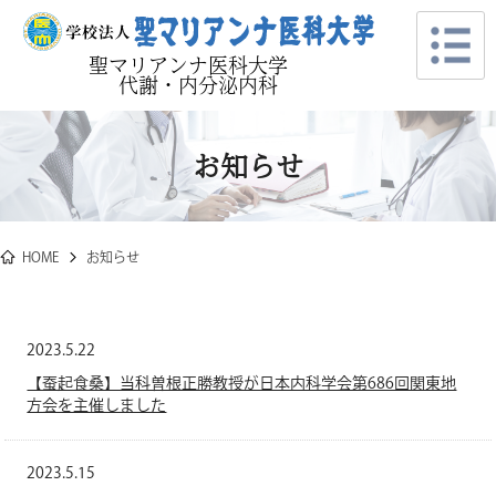
聖マリアンナ医科大学
代謝・内分泌内科
お知らせ
HOME
お知らせ
2023.5.22
【蚕起食桑】当科曽根正勝教授が日本内科学会第686回関東地
方会を主催しました
2023.5.15