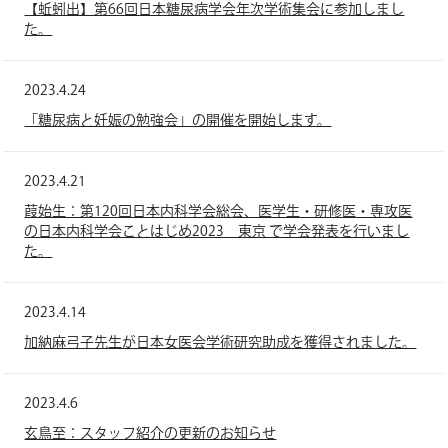
【蚯蚓出】第66回日本糖尿病学会年次学術集会に参加しまし
た。
2023.4.24
「糖尿病と妊娠の勉強会」の開催を開始します。
2023.4.21
葭始生：第120回日本内科学会総会、医学生・研修医・専攻医
の日本内科学会ことはじめ2023 東京 で学会発表を行いまし
た。
2023.4.14
加納麻弓子先生が日本女医会学術研究助成を獲得されました。
2023.4.6
玄鳥至：スタッフ紹介の更新のお知らせ