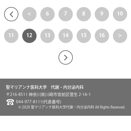
<
6
7
8
9
10
11
12
13
14
15
16
>
聖マリアンナ医科大学 代謝・内分泌内科
〒216-8511 神奈川県川崎市宮前区菅生 2-16-1
044-977-8111(代表番号)
© 2020 聖マリアンナ医科大学代謝・内分泌内科 All Rights Reserved.