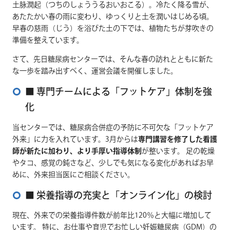
土脉潤起（つちのしょううるおいおこる）。冷たく降る雪が、
あたたかい春の雨に変わり、ゆっくりと土を潤いはじめる頃。
早春の慈雨（じう）を浴びた土の下では、植物たちが芽吹きの
準備を整えています。
さて、先日糖尿病センターでは、そんな春の訪れとともに新た
な一歩を踏み出すべく、運営会議を開催しました。
■ 専門チームによる「フットケア」体制を強
化
当センターでは、糖尿病合併症の予防に不可欠な「フットケア
外来」に力を入れています。3月からは
専門講習を修了した看護
師が新たに加わり、より手厚い指導体制
が整います。 足の乾燥
やタコ、感覚の鈍さなど、少しでも気になる変化があればお早
めに、外来担当医にご相談ください。
■ 栄養指導の充実と「オンライン化」の検討
現在、外来での栄養指導件数が前年比120％と大幅に増加して
います。 特に、お仕事や育児でお忙しい妊娠糖尿病（GDM）の