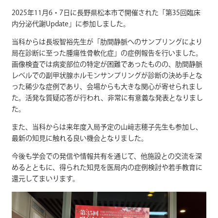
2025年11月6・7日に長野県松本市で開催された「第35回臨床
内分泌代謝Update」に参加しました。
当科からは長坂智裕先生が「肋間静脈へのサンプリングにより
局在診断に至った腫瘍性骨軟化症」の症例報告を行いました。
画像検査では病変部位の特定が困難であったものの、肋間静脈
レベルでの副甲状腺ホルモンサンプリングが診断の決め手とな
った稀少な症例であり、会場からも大きな関心が寄せられまし
た。活発な質疑応答が行われ、非常に有意義な発表となりまし
た。
また、当科からは来年度入局予定の山﨑志穂子先生も参加し、
最新の知見に触れる良い機会となりました。
今後も学会での発信や情報共有を通じて、他施設との交流を深
めるとともに、得られた知見を医局内の症例検討や若手教育に
還元してまいります。