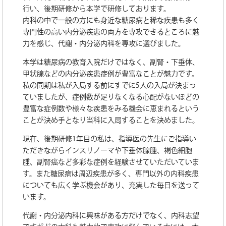
行い、後期研修から本学で研修しております。
内科の中で一般の方にも身近な糖尿病と稀な疾患も多く
専門性の高い内分泌疾患の両方を専攻できるところに魅
力を感じ、代謝・内分泌内科を専攻に選びました。
本学は糖尿病の教育入院だけではなく、副腎・下垂体、
甲状腺などの内分泌疾患症例が豊富なことが魅力です。
私の同期は私が入局する前にすでに5人の入局が決まっ
ていましたが、症例数が足りなくなる心配がないほどの
豊富な症例数や様々な疾患をみる機会に恵まれるという
ことが決め手となり当科に入局することを決めました。
現在、後期研修1年目の私は、指導医の先生にご指導い
ただきながらインスリノーマや下垂体腺腫、褐色細胞
腫、副腎癌など多彩な症例を経験させていただいていま
す。また糖尿病は周辺疾患が多く、専門以外の内科疾患
についても広く学ぶ機会があり、充実した毎日を送って
います。
代謝・内分泌内科に興味がある方だけでなく、内科志望