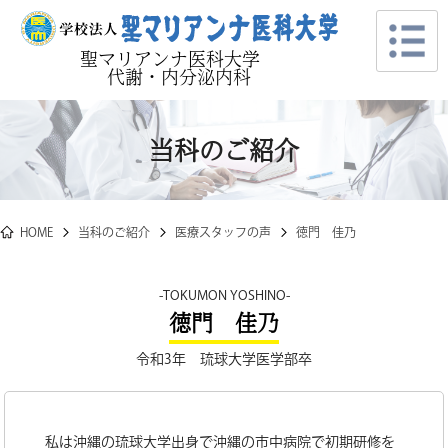
聖マリアンナ医科大学
代謝・内分泌内科
当科のご紹介
HOME
当科のご紹介
医療スタッフの声
徳門 佳乃
TOKUMON YOSHINO
徳門 佳乃
令和3年 琉球大学医学部卒
私は沖縄の琉球大学出身で沖縄の市中病院で初期研修を