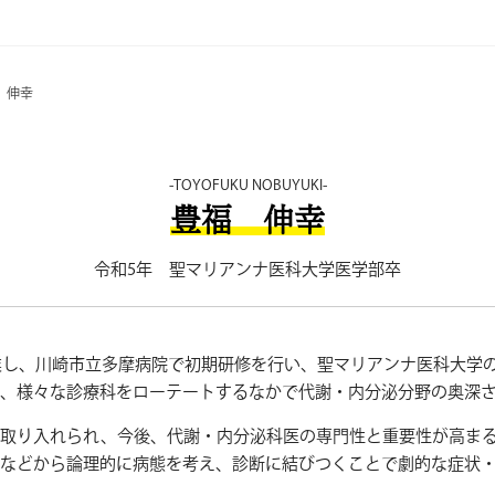
 伸幸
TOYOFUKU NOBUYUKI
豊福 伸幸
令和5年 聖マリアンナ医科大学医学部卒
卒業し、川崎市立多摩病院で初期研修を行い、聖マリアンナ医科大学
、様々な診療科をローテートするなかで代謝・内分泌分野の奥深
に取り入れられ、今後、代謝・内分泌科医の専門性と重要性が高ま
などから論理的に病態を考え、診断に結びつくことで劇的な症状